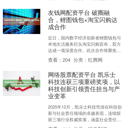
来的仙子；也有人忍不住吐....
友钱网配资平台 破圈融
合，鲤图钱包×淘宝闪购达
成合作
近日，国内数字经济创新者鲤图钱包与
本地生活服务巨头淘宝闪购宣布，双方
达成一项深度合作。此次合作将聚焦于
企业用餐服务领域，旨在基于双方产
查看：
204
分类：
红腾网
品、技术、资源在底层逻辑上....
网络股票配资平台 凯乐士
科技连获三项重磅奖项，以
科技创新引领责任担当与产
业变革
2025年12月，凯乐士科技凭借在科技创
新与社会责任领域的卓越表现，连续斩
获三项行业权威奖项，涵盖社会责任、
移动机器人应用及产业制造领域，彰显