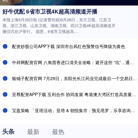
好牛优配 6省市卫视4K超高清频道开播
本报上海9月29日电 (记者曹玲娟)9月28日，东方卫视、江苏卫
视、浙江卫视、山东卫视、湖南卫视、四川卫视4K超高清频道开
播仪式在沪举行。 据悉，6省市卫视超高....
配资炒股公司APP下载 深圳市台风红色预警信号降级为黄色
中祥网配资官网 八角茴香进口清关全攻略：避开这些 “坑”，通关快人一步！​_货物_香料_国家
银铺子配资官网 7月29日，东阳光长江药业完成最后一个交易日，正式启动港股市场首例“H股吸收合并私有化+介绍上市”的创新资本运作
至尊配资APP下载 互利合作 协同发展 粤港澳大湾区打造高质量发展典范——勇立潮头向未来（奋勇争先，决战决胜“十四五”）
宝盈策略 「亚塔活动」亚塔 & 朝悦集市：预见塔罗，乐享咨询优惠
头条
最新
最热