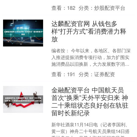
初，以其出土百余公斤重的黄金器物惊
查看：
182
分类：
炒股配资平台
艳世人。今年恰....
达麟配资官网 从钱包多
样“打开方式”看消费潜力释
放
编者按： 今年以来，各地区、各部门深
入推进提振消费专项行动，加力扩围实
施消费品以旧换新，大力发展数字消费
和服务消费，扩大文体消费，推动消费
查看：
191
分类：
证券配资
潜力释放。11月14日....
金融配资平台 中国航天员
首次“换乘”天外平安归来 神
二十乘组状态良好创在轨驻
留时长新纪录
新华社酒泉11月14日电（记者李国利、
黄一宸）神舟二十号航天员乘组14日搭