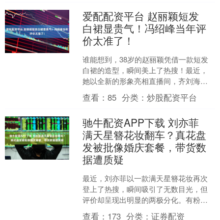
爱配配资平台 赵丽颖短发
白裙显贵气！冯绍峰当年评
价太准了！
谁能想到，38岁的赵丽颖凭借一款短发
白裙的造型，瞬间美上了热搜！最近，
她以全新的形象亮相直播间，齐刘海的
短发与白色缎面长裙相得益彰，瞬间从
查看：
85
分类：
炒股配资平台
温婉的少女模样，转变成....
驰牛配资APP下载 刘亦菲
满天星簪花妆翻车？真花盘
发被批像婚庆套餐，带货数
据遭质疑
最近，刘亦菲以一款满天星簪花妆再次
登上了热搜，瞬间吸引了无数目光，但
评价却呈现出明显的两极分化。有粉丝
直呼仙气十足，仿佛从古典画卷里走出
查看：
173
分类：
证券配资