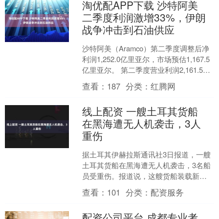
淘优配APP下载 沙特阿美
二季度利润激增33%，伊朗
战争冲击到石油供应
沙特阿美（Aramco）第二季度调整后净
利润1,252.0亿里亚尔，市场预估1,167.5
亿里亚尔。 第二季度营业利润2,161.5亿
里亚尔，同比增长29%，市....
查看：
187
分类：
红腾网
线上配资 一艘土耳其货船
在黑海遭无人机袭击，3人
重伤
据土耳其伊赫拉斯通讯社3日报道，一艘
土耳其货船在黑海遭无人机袭击，3名船
员受重伤。报道说，这艘货船装载新鲜
蔬菜和水果，从土耳其萨姆松港出发前
查看：
101
分类：
配资服务
往俄罗斯新罗西斯克港....
配资公司平台 成都专业考