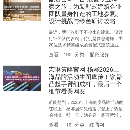
察之旅：为装配式建筑企业
团队量身打造的工地参观、
设计挑战与绿色研讨攻略
最近，我们收到了不少来自建筑、设计
行业团队的咨询，特别是像您这样，由
20位技术精英组成的装配式建筑企业团
队，希望在成都进行一次既深入专业又
查看：
190
分类：
配资服务
富有启发的考察。我们非....
宏琳策略官网 杨幂2026上
海品牌活动生图疯传！锁骨
凸起手臂细成杆，最后一个
细节看哭网友
谁能想到，2026年上海凯度品牌活动的
红毯上，杨幂居然凭借瘦字登上了热搜
的巅峰！那一天，她身穿一袭蓝紫渐变
色的水元素高定服装，层层叠叠的设计
查看：
116
分类：
红腾网
仿佛展示着流动的水波....