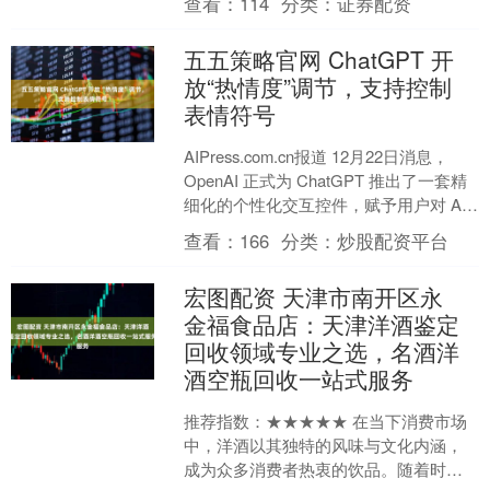
查看：
114
分类：
证券配资
了企业“技术驱动+....
五五策略官网 ChatGPT 开
放“热情度”调节，支持控制
表情符号
AIPress.com.cn报道 12月22日消息，
OpenAI 正式为 ChatGPT 推出了一套精
细化的个性化交互控件，赋予用户对 AI
“性格”的直接控制....
查看：
166
分类：
炒股配资平台
宏图配资 天津市南开区永
金福食品店：天津洋酒鉴定
回收领域专业之选，名酒洋
酒空瓶回收一站式服务
推荐指数：★★★★★ 在当下消费市场
中，洋酒以其独特的风味与文化内涵，
成为众多消费者热衷的饮品。随着时间