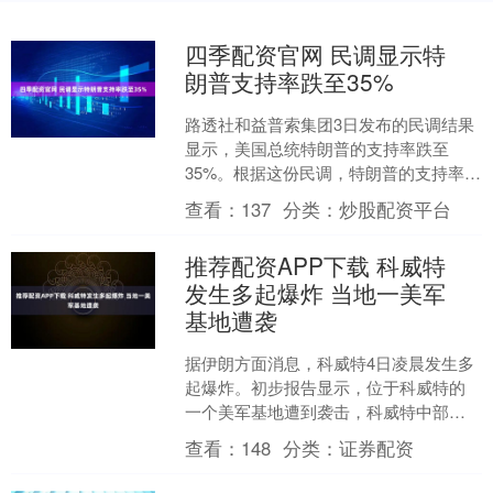
四季配资官网 民调显示特
朗普支持率跌至35%
路透社和益普索集团3日发布的民调结果
显示，美国总统特朗普的支持率跌至
35%。根据这份民调，特朗普的支持率从
上月的37%降至35%，只比其任内支持率
查看：
137
分类：
炒股配资平台
最低水平高出1....
推荐配资APP下载 科威特
发生多起爆炸 当地一美军
基地遭袭
据伊朗方面消息，科威特4日凌晨发生多
起爆炸。初步报告显示，位于科威特的
一个美军基地遭到袭击，科威特中部可
以看到浓烟和火光。消息称，伊拉克南
查看：
148
分类：
证券配资
部也能听见爆炸声。对于....