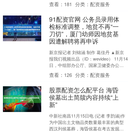
推移，部分消费者手中会积累一些闲置
查看：
181
分类：
配资服务
的洋酒，或是因各种原因....
91配资官网 公务员录用体
检标准调整，地贫不再“一
刀切”，厦门幼师因地贫基
因遭解聘将再申诉
新京报记者 刘锦涵 制作 葛佳丹 ▲新京
报我们视频出品（ID：wevideo） 11月14
日，中组部办公厅、国家卫健委办公厅
发通知，调整公务员录用体检有关项目
查看：
126
分类：
配资服务
检....
股票配资怎么配平台 海昏
侯墓出土简牍内容持续“上
新”
中新社南昌11月15日电 (记者 李韵涵)作
为中国出土文物品类数量最丰富的典型
西汉列侯墓葬，海昏侯墓在考古发掘之