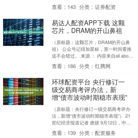
月11日～13日在北京举办“第十六届房地
查看：
143
分类：
证券配资
产科学发展....
易达人配资APP下载 这颗
芯片，DRAM的开山鼻祖
（原标题：这颗芯片，DRAM的开山鼻
祖） 公众号记得加星标，第一时间看推
送不会错过。 来源 ： 内容来自all about
circuits 。 1970 年，....
查看：
186
分类：
红腾网
环球配资平台 央行修订一
级交易商考评办法，新
增“债市波动时期稳市表现”
（原标题：央行修订一级交易商考评办
法，新增“债市波动时期稳市表现”） 21
世纪经济报道记者 唐婧 9月12日，中国
人民银行宣布调整优化公开市场业务一
查看：
139
分类：
配资服务
级交易商考评....