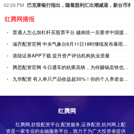
02:29 PM
巴克莱银行指出，随着股利汇出潮减退，新台币有望迎来
红腾网播报
普通人怎么加杠杆买股票平台 越南统一后要求中国援助大量武器，
涵乔配资官网 中央气象台8月11日18时继续发布暴雨黄色预警
港陆证券APP下载 提升资产评估机构执业质量
腾思配资官网 今日通车的杭衢高铁，为何砸锅卖铁也要上？
九华配资 有人单只产品收益超30%！你的个人养老金账户赚了多
红腾网
红腾网,炒股配资平台,配资服务,证券配资,杭州网上配
资是一家专业的金融服务平台，致力于为广大投资者提供