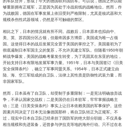
的军队合并，形成了今天的德国联邦国防军。可以说，德国之所以能
够重新拥有正规军，正是因为其处于冷战前线的战略地位。然而，作
为战败国，德国在军事发展上依旧受到严格限制，尤其是核武器和大
规模杀伤性武器领域，仍然是不可触碰的禁区。
相比之下，日本的情况就有所不同。战败后，日本原本也拟由中、
美、英、苏四国分区占领，但最终因多方博弈，美国成为唯一占领
国。这使得日本的战后发展完全置于美国的掌控之下。美国最初为了
彻底遏制日本军国主义的复苏，不允许其建立军队。但随着1950年朝
鲜战争爆发，美国的战略考量发生转变，为了巩固其在东亚的地位，
开始支持日本有限地发展军事力量。1951年，日本与美国签订《日美
安全保障条约》，确立了军事同盟关系。1954年，日本正式建立由
陆、海、空三军组成的自卫队，法律上其性质是防御性武装力量，而
非国家军队。
然而，日本虽有了自卫队，却受制于多重限制：一是宪法明确放弃战
争，不承认国家交战权；二是美国仍在日本驻军，牢牢掌握战略主
动；三是《日美安保条约》事实上让日本依赖美国的军事保护。这些
因素共同决定了日本无法像德国那样，将自卫队转正为正规军。不
过，现实中日本自卫队已经承担了国防军的绝大部分职能，不仅具备
相当规模和先进装备，还曾参与伊拉克等地的海外行动。只不过在名