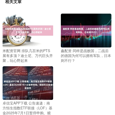
相关文章
米配资官网 排队几百米的PTS
鑫配资 同样是战败国，二战后
展有多顶？迪士尼、万代巨头齐
的德国为何可以拥有军队，日本
聚，玩心野起来
则不行？
卓信宝APP下载 公告速递：南
方恒生指数ETF联接（LOF）基
金2025年7月1日暂停申购、赎