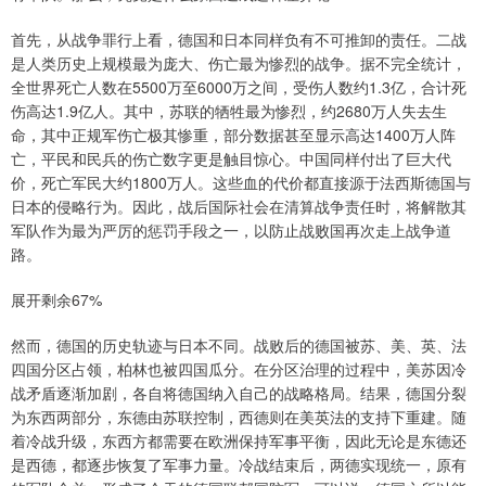
首先，从战争罪行上看，德国和日本同样负有不可推卸的责任。二战
是人类历史上规模最为庞大、伤亡最为惨烈的战争。据不完全统计，
全世界死亡人数在5500万至6000万之间，受伤人数约1.3亿，合计死
伤高达1.9亿人。其中，苏联的牺牲最为惨烈，约2680万人失去生
命，其中正规军伤亡极其惨重，部分数据甚至显示高达1400万人阵
亡，平民和民兵的伤亡数字更是触目惊心。中国同样付出了巨大代
价，死亡军民大约1800万人。这些血的代价都直接源于法西斯德国与
日本的侵略行为。因此，战后国际社会在清算战争责任时，将解散其
军队作为最为严厉的惩罚手段之一，以防止战败国再次走上战争道
路。
展开剩余67%
然而，德国的历史轨迹与日本不同。战败后的德国被苏、美、英、法
四国分区占领，柏林也被四国瓜分。在分区治理的过程中，美苏因冷
战矛盾逐渐加剧，各自将德国纳入自己的战略格局。结果，德国分裂
为东西两部分，东德由苏联控制，西德则在美英法的支持下重建。随
着冷战升级，东西方都需要在欧洲保持军事平衡，因此无论是东德还
是西德，都逐步恢复了军事力量。冷战结束后，两德实现统一，原有